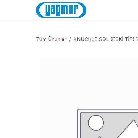
İçereği Atla
Anasayfa
Mağa
Tüm Ürünler
KNUCKLE SOL (ESKİ TİP)