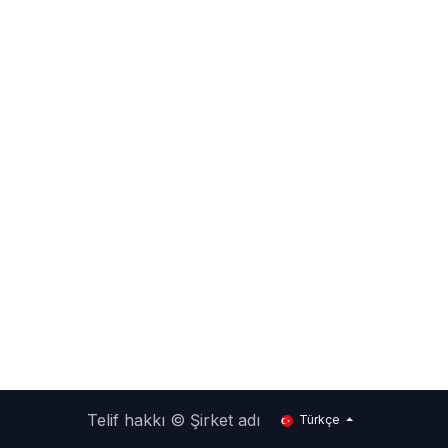
Telif hakkı © Şirket adı
Türkçe