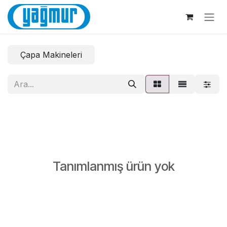
İçereği Atla
Çapa Makineleri
Tanımlanmış ürün yok