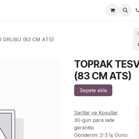
za
İletişim
R GRUBU (83 CM ATS)
TOPRAK TESVİ
(83 CM ATS)
Sepete ekle
Şartlar ve Koşullar
30-gün para iade
garantisi
Gönderim: 2-3 İş Günü