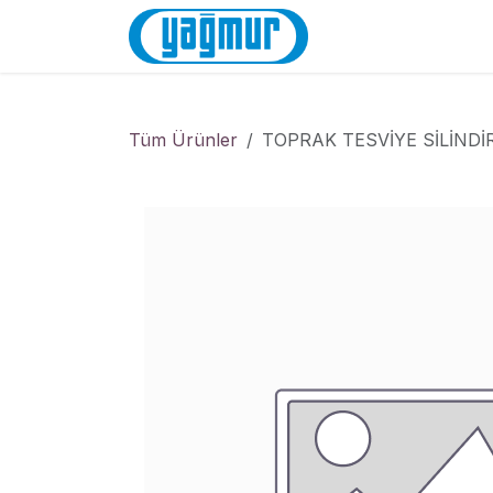
İçereği Atla
Anasayfa
Mağa
Tüm Ürünler
TOPRAK TESVİYE SİLİNDİ