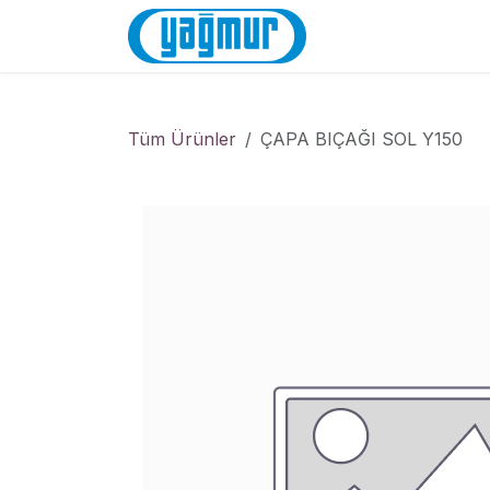
İçereği Atla
Anasayfa
Mağa
Tüm Ürünler
ÇAPA BIÇAĞI SOL Y150