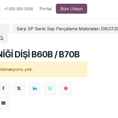
Portal
Bize Ulaşın
+1 555-555-5556
Sarp SP Serisi Sap Parçalama Makinaları (06.07.
Ğİ DİŞİ B60B / B70B
ombinasyonu yok.