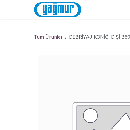
İçereği Atla
Anasayfa
Mağa
Tüm Ürünler
DEBRİYAJ KONİĞİ DİŞİ B60