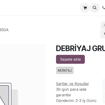
za
İletişim
B50A
DEBRİYAJ GRU
Sepete ekle
MONTAJ
Şartlar ve Koşullar
30-gün para iade
garantisi
Gönderim: 2-3 İş Günü