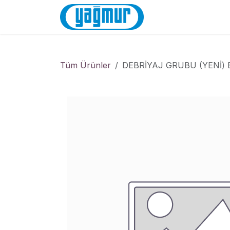
İçereği Atla
Anasayfa
Mağa
Tüm Ürünler
DEBRİYAJ GRUBU (YENİ) 