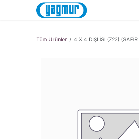
İçereği Atla
Anasayfa
Mağa
Tüm Ürünler
4 X 4 DİŞLİSİ (Z23) (SAFİR 