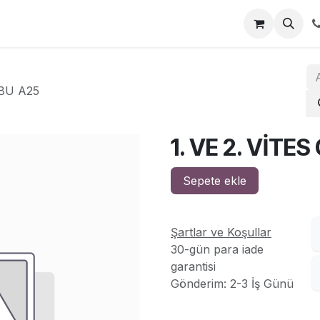
za
İletişim
UBU A25
1. VE 2. VİTE
Sepete ekle
Şartlar ve Koşullar
30-gün para iade
garantisi
Gönderim: 2-3 İş Günü