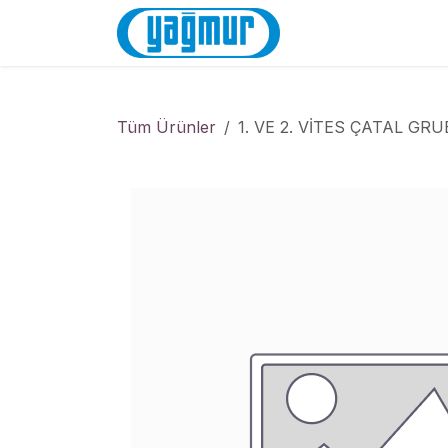
İçereği Atla
Anasayfa
Mağa
Tüm Ürünler
1. VE 2. VİTES ÇATAL GR