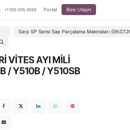
Portal
Bize Ulaşın
+1 555-555-5556
Sarp SP Serisi Sap Parçalama Makinaları (06.07.
Rİ VİTES AYI MİLİ
B / Y510B / Y510SB