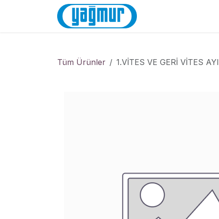
İçereği Atla
Anasayfa
Mağa
Tüm Ürünler
1.VİTES VE GERİ VİTES AYI