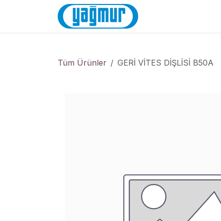
İçereği Atla
Anasayfa
Mağa
Tüm Ürünler
GERİ VİTES DİŞLİSİ B50A