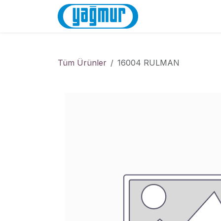
İçereği Atla
Anasayfa
Mağa
Tüm Ürünler
16004 RULMAN