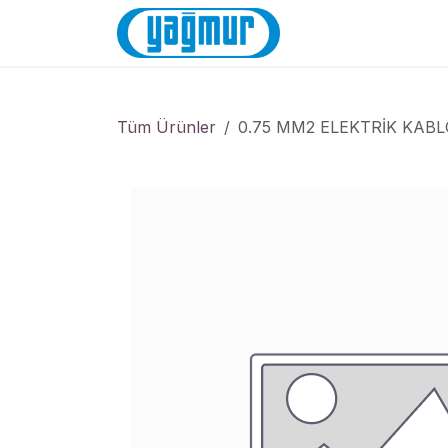
İçereği Atla
Anasayfa
Mağa
Tüm Ürünler
0.75 MM2 ELEKTRİK KAB