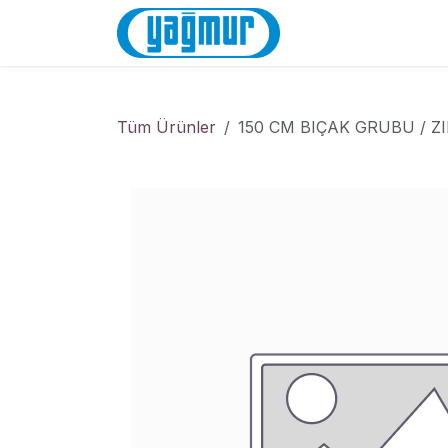
İçereği Atla
Anasayfa
Mağa
Tüm Ürünler
150 CM BIÇAK GRUBU / Z