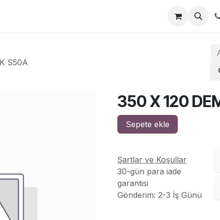
za
İletişim
EK S50A
350 X 120 DE
Sepete ekle
Şartlar ve Koşullar
30-gün para iade
garantisi
Gönderim: 2-3 İş Günü