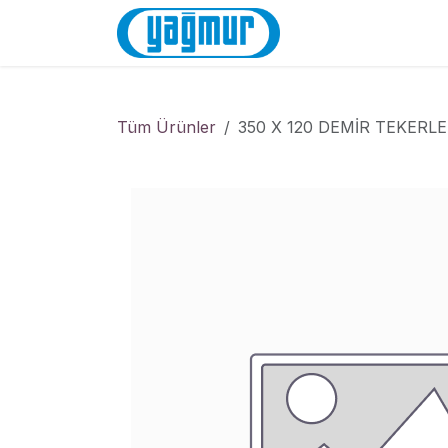
İçereği Atla
Anasayfa
Mağa
Tüm Ürünler
350 X 120 DEMİR TEKERL